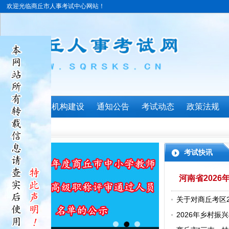
欢迎光临商丘市人事考试中心网站！
首页
机构建设
通知公告
考试动态
政策法规
考试快讯
河南省202
关于对商丘考区
合格人员（省线
2026年乡村