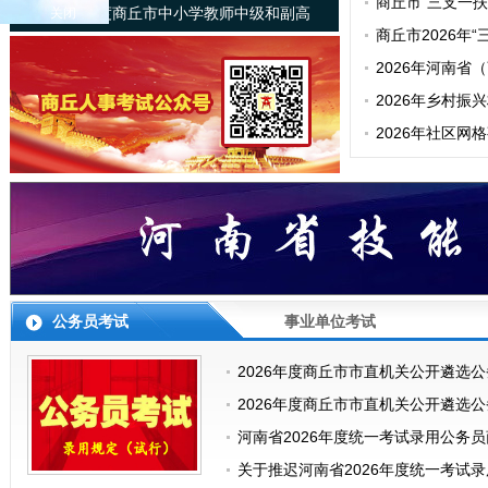
人员公示（第二
商丘市“三支一
关于2025年度商丘市中小学教师中级和副高
关闭
员名单
商丘市2026年
级职称评审通过人员名单的公示
通知
2026年河南
考面试公告
2026年乡村
人员公示
2026年社区
人员公示
公务员考试
事业单位考试
2026年度商丘市市直机关公开遴选
2026年度商丘市市直机关公开遴选
河南省2026年度统一考试录用公务
​关于推迟河南省2026年度统一考试